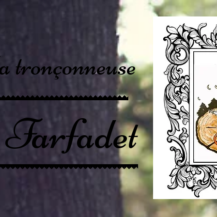
la tronçonneuse
e Farfadet